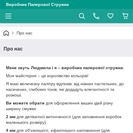
Виробник Паперової Стружки
Про нас
Про нас
Мене звуть Людмила і я – виробник паперової стружки.
Моя майстерня – це королівство кольорів!
Я маю величезну палітру відтінків: від ніжних пастельних, до
насичених, глибоких тонів, які додадуть елегантності та
розкоші.
Ви можете обрати
для оформлення ваших ідей різну
ширину смужки:
2 мм
для делікатної витонченості (для заповнення коробок
маленького розміру)
4 мм
для об'ємнішого, ефектнішого наповнення (для