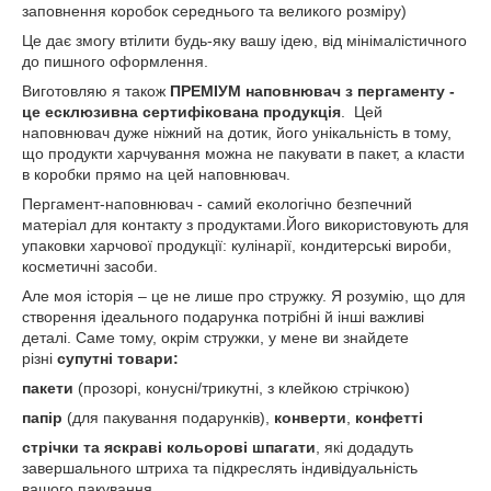
заповнення коробок середнього та великого розміру)
Це дає змогу втілити будь-яку вашу ідею, від мінімалістичного
до пишного оформлення.
Виготовляю я також
ПРЕМІУМ наповнювач з пергаменту -
це есклюзивна сертифікована продукція
. Цей
наповнювач дуже ніжний на дотик, його унікальність в тому,
що продукти харчування можна не пакувати в пакет, а класти
в коробки прямо на цей наповнювач.
Пергамент-наповнювач - самий екологічно безпечний
матеріал для контакту з продуктами.Його використовують для
упаковки харчової продукції: кулінарії, кондитерські вироби,
косметичні засоби.
Але моя історія – це не лише про стружку. Я розумію, що для
створення ідеального подарунка потрібні й інші важливі
деталі. Саме тому, окрім стружки, у мене ви знайдете
різні
супутні товари:
пакети
(прозорі, конусні/трикутні, з клейкою стрічкою)
папір
(для пакування подарунків),
конверти
,
конфетті
стрічки
та яскраві
кольорові шпагати
, які додадуть
завершального штриха та підкреслять індивідуальність
вашого пакування.