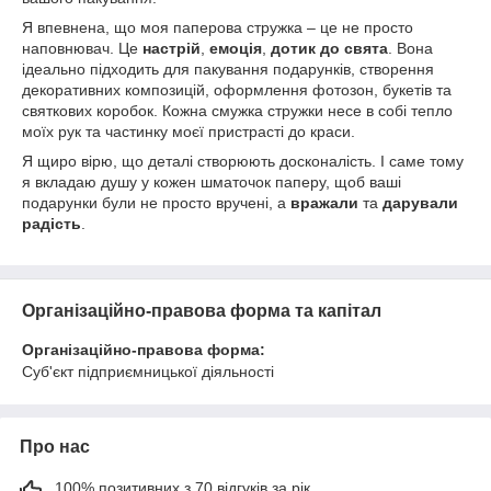
Я впевнена, що моя паперова стружка – це не просто
наповнювач. Це
настрій
,
емоція
,
дотик до свята
. Вона
ідеально підходить для пакування подарунків, створення
декоративних композицій, оформлення фотозон, букетів та
святкових коробок. Кожна смужка стружки несе в собі тепло
моїх рук та частинку моєї пристрасті до краси.
Я щиро вірю, що деталі створюють досконалість. І саме тому
я вкладаю душу у кожен шматочок паперу, щоб ваші
подарунки були не просто вручені, а
вражали
та
дарували
радість
.
Організаційно-правова форма та капітал
Організаційно-правова форма:
Суб'єкт підприємницької діяльності
Про нас
100% позитивних з 70 відгуків за рік