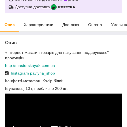
Доступна доставка
Опис
Характеристики
Доставка
Оплата
Умови п
Опис
«Інтернет-магазин товарів для пакування подарункової
продукції»
http://masterskaya8.com.ua
Instagram pavlyna_shop
Конфетті-метафан. Колір білий.
В упаковці 10 г, приблизно 200 шт.