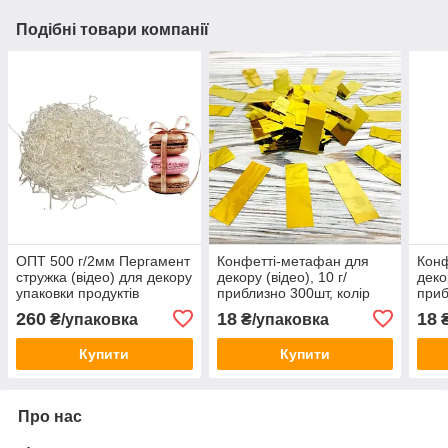
Подібні товари компанії
ОПТ 500 г/2мм Пергамент
Конфетті-метафан для
Конф
стружка (відео) для декору
декору (відео), 10 г/
деко
упаковки продуктів
приблизно 300шт, колір
приб
харчування, колір білий,
золотистий
жовт
260
18
18
₴/упаковка
₴/упаковка
₴
виробник
Купити
Купити
Про нас