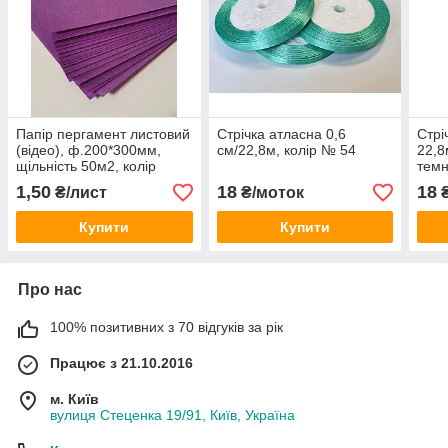
Папір пергамент листовий
Стрічка атласна 0,6
Стрі
(відео), ф.200*300мм,
см/22,8м, колір № 54
22,8
щільність 50м2, колір
тем
бузковий/ліловий
1,50
18
18
₴/лист
₴/моток
₴
Купити
Купити
Про нас
100% позитивних з 70 відгуків за рік
Працює з 21.10.2016
м. Київ
вулиця Стеценка 19/91, Київ, Україна