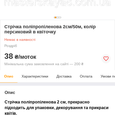
Стрічка поліпропіленова 2см/50м, колір
персиковий в квіточку
Немає в наявності
Роздріб
38
₴/моток
Мінімальна сума замовлення на сайті — 200 ₴
Опис
Характеристики
Доставка
Оплата
Умови п
Опис
Стрічка поліпропіленова 2 см, прекрасно
підходить для упаковки, декорування та прикраси
квітів.