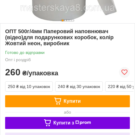
ОПТ 500г/4мм Паперовий наповнювач
(відео)для подарункових коробок, колір
Жовтий неон, виробник
Готово до відправки
Опт і роздріб
260
₴/упаковка
250 ₴
від 10 упаковок
240 ₴
від 30 упаковок
220 ₴
від 50 
Купити
або
Купити з