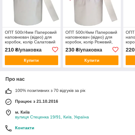
ОПТ 500г/4мм Паперовий
ОПТ 500г/4мм Паперовий
ОПТ
наповнювач (відео) для
наповнювач (відео) для
напо
коробок, колір Салатовий
коробок, колір Рожевий,
коро
пастель, виробник
виробник
паст
210
230
220
₴/упаковка
₴/упаковка
Купити
Купити
Про нас
100% позитивних з 70 відгуків за рік
Працює з 21.10.2016
м. Київ
вулиця Стеценка 19/91, Київ, Україна
Контакти