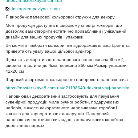
https://masterskaya8.com.ua
Instagram pavlyna_shop
Я виробник паперової кольорової стружки для декору.
Моя продукція доступна в широкому спектрі кольорів, що
дозволяє вам створити естетично привабливий і унікальний
дизайн для ваших продуктів і упаковки.
Ви можете підібрати кольори, які відображають ваш бренд та
привертають увагу вашої цільової аудиторії
Щільність декоративного паперового наповнювача 80г/м2,
ширина пластини до 4мм, довжина 260 мм Розмір упаковки
42х26 см
Широкий асортимент кольорового паперового наповнювача:
https://masterskaya8.com.ua/g21198640-dekorativnyj-napolnitel
Наповнювач декоративний застосовують для пакування
сувенірної продукції: мила ручної роботи, подарункових
наборів, в якості декоративного наповнювача коробок і
кошиків для корпоративних подарунків. Паперовий
наповнювач естетично виглядає в подарункових коробках і
дерев'яних ящиках.