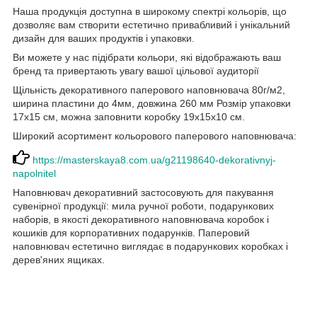
Наша продукція доступна в широкому спектрі кольорів, що
дозволяє вам створити естетично привабливий і унікальний
дизайн для ваших продуктів і упаковки.
Ви можете у нас підібрати кольори, які відображають ваш
бренд та привертають увагу вашої цільової аудиторії
Щільність декоративного паперового наповнювача 80г/м2,
ширина пластини до 4мм, довжина 260 мм Розмір упаковки
17х15 см, можна заповнити коробку 19х15х10 см.
Широкий асортимент кольорового паперового наповнювача:
https://masterskaya8.com.ua/g21198640-dekorativnyj-
napolnitel
Наповнювач декоративний застосовують для пакування
сувенірної продукції: мила ручної роботи, подарункових
наборів, в якості декоративного наповнювача коробок і
кошиків для корпоративних подарунків. Паперовий
наповнювач естетично виглядає в подарункових коробках і
дерев'яних ящиках.