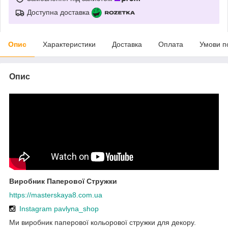
Доступна доставка
Опис
Характеристики
Доставка
Оплата
Умови п
Опис
Виробник Паперової Стружки
https://masterskaya8.com.ua
Instagram pavlyna_shop
Ми виробник паперової кольорової стружки для декору.