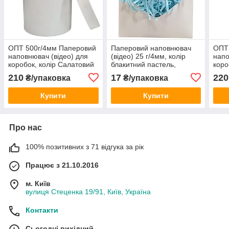
ОПТ 500г/4мм Паперовий
Паперовий наповнювач
ОПТ
наповнювач (відео) для
(відео) 25 г/4мм, колір
напо
коробок, колір Салатовий
блакитний пастель,
коро
пастель, виробник
виробник
паст
210
17
220
₴/упаковка
₴/упаковка
Купити
Купити
Про нас
100% позитивних з 71 відгука за рік
Працює з 21.10.2016
м. Київ
вулиця Стеценка 19/91, Київ, Україна
Контакти
Сьогодні вихідний