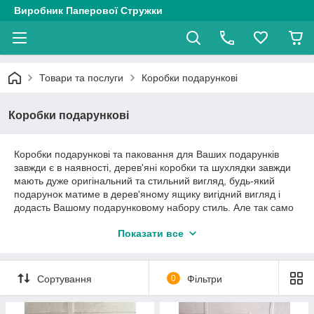
Виробник Паперової Стружки
Товари та послуги
Коробки подарункові
Коробки подарункові
Коробки подарункові та паковання для Ваших подарунків
завжди є в наявності, дерев'яні коробки та шухлядки завжди
мають дуже оригінальний та стильний вигляд, будь-який
подарунок матиме в дерев'яному ящику вигідний вигляд і
додасть Вашому подарунковому набору стиль. Але так само
в нашому інтернет-магазині Masterskaya8. є картонні
Показати все
крафтові подарункові коробки, які ні чим не поступаються
дерев'яним, подарункові коробки ви можете завжди
доповнити своєю оригінальністю. Все паковання для
подарунків і подарункових наборів завжди є в наявності.
Сортування
0
Фільтри
Телефонуйте та замовляйте.