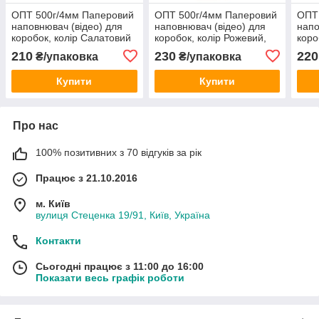
ОПТ 500г/4мм Паперовий
ОПТ 500г/4мм Паперовий
ОПТ
наповнювач (відео) для
наповнювач (відео) для
напо
коробок, колір Салатовий
коробок, колір Рожевий,
коро
пастель, виробник
виробник
паст
210
230
220
₴/упаковка
₴/упаковка
Купити
Купити
Про нас
100% позитивних з 70 відгуків за рік
Працює з 21.10.2016
м. Київ
вулиця Стеценка 19/91, Київ, Україна
Контакти
Сьогодні працює з 11:00 до 16:00
Показати весь графік роботи