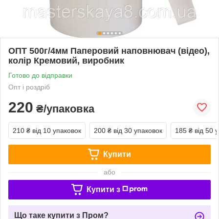
ОПТ 500г/4мм Паперовий наповнювач (відео),
колір Кремовий, виробник
Готово до відправки
Опт і роздріб
220
₴/упаковка
210 ₴
від 10 упаковок
200 ₴
від 30 упаковок
185 ₴
від 50 
Купити
або
Купити з
Що таке купити з Пром?