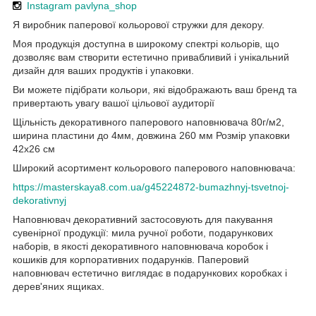
Instagram pavlyna_shop
Я виробник паперової кольорової стружки для декору.
Моя продукція доступна в широкому спектрі кольорів, що
дозволяє вам створити естетично привабливий і унікальний
дизайн для ваших продуктів і упаковки.
Ви можете підібрати кольори, які відображають ваш бренд та
привертають увагу вашої цільової аудиторії
Щільність декоративного паперового наповнювача 80г/м2,
ширина пластини до 4мм, довжина 260 мм Розмір упаковки
42х26 см
Широкий асортимент кольорового паперового наповнювача:
https://masterskaya8.com.ua/g45224872-bumazhnyj-tsvetnoj-
dekorativnyj
Наповнювач декоративний застосовують для пакування
сувенірної продукції: мила ручної роботи, подарункових
наборів, в якості декоративного наповнювача коробок і
кошиків для корпоративних подарунків. Паперовий
наповнювач естетично виглядає в подарункових коробках і
дерев'яних ящиках.