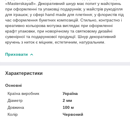
«Masterskaya8». Декоративний шнур має попит у майстринь
при оформленні та упаковці подарунків; у майстрів рукоділля
для іграшок; у сфері hand made для плетіння; у флористів під
час оформлення букетних композицій. Стильно, контрастно і
креативно кольорова мотузка виглядає при оформленні
крафт упаковки, при новорічному та святковому дизайні
сувенірної та подарункової продукції. Шнур декоративний
кручень з ниток є міцним, естетичним, натуральним.
Приховати
Характеристики
Основні
Країна виробник
Україна
Діаметр
2 мм
Довжина
100 м
Колір
Червоний