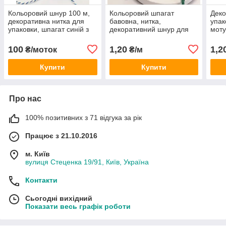
Кольоровий шнур 100 м,
Кольоровий шпагат
Деко
декоративна нитка для
бавовна, нитка,
упак
упаковки, шпагат синій з
декоративний шнур для
моту
білим
упаковки, колір зелений
шпаг
100
1,20
1,2
₴/моток
₴/м
Купити
Купити
Про нас
100% позитивних з 71 відгука за рік
Працює з 21.10.2016
м. Київ
вулиця Стеценка 19/91, Київ, Україна
Контакти
Сьогодні вихідний
Показати весь графік роботи